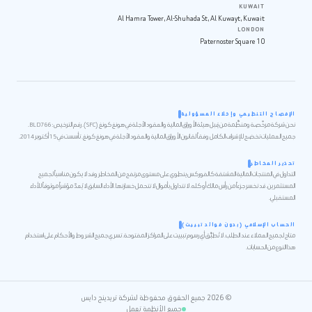
KUWAIT
Al Hamra Tower, Al-Shuhada St, Al Kuwayt, Kuwait
LONDON
10 Paternoster Square
الإفصاح التنظيمي وإخلاء المسؤولية
نحن شركة مرخّصة ومنظَّمة من قِبل هيئة الأوراق المالية والعقود الآجلة في هونغ كونغ (SFC). رقم الترخيص: BLD766.
جميع العمليات تخضع للإشراف الكامل وفقاً لقانون الأوراق المالية والعقود الآجلة في هونغ كونغ. تأسست في 15 أكتوبر 2014.
تحذير المخاطر
التداول في المنتجات المالية المشتقة كالفوركس ينطوي على مستوى مرتفع من المخاطر وقد لا يكون مناسباً لجميع
المستثمرين. قد تخسر جزءاً من رأس مالك أو كله. لا تتداول بأموال لا تتحمل خسارتها. الأداء السابق لا يُعدّ مؤشراً موثوقاً للأداء
المستقبلي.
الحساب الإسلامي (بدون فوائد تبييت)
متاح لجميع العملاء عند الطلب. لا تُطبَّق أي رسوم تبييت على المراكز المفتوحة. تسري جميع الشروط والأحكام على استخدام
هذا النوع من الحسابات.
© 2026 جميع الحقوق محفوظة لشركة تريدينج دايس
جميع الأنظمة تعمل