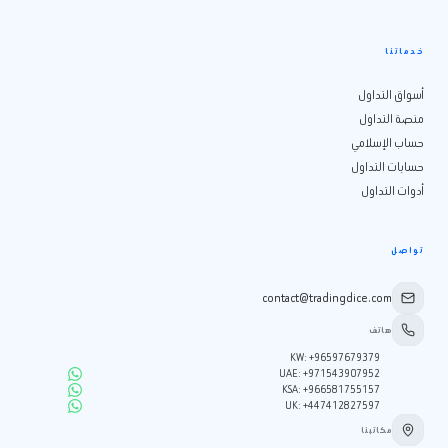
خدماتنا
أسواق التداول
منصة التداول
حساب الإسلامي
حسابات التداول
أدوات التداول
تواصل
contact@tradingdice.com
هاتف
KW
:
+96597679379
UAE
:
+971543907952
KSA
:
+966581755157
UK
:
+447412827597
مكاتبنا