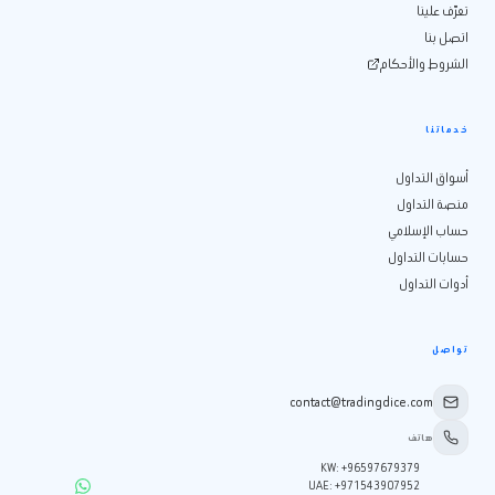
تعرّف علينا
اتصل بنا
الشروط والأحكام
خدماتنا
أسواق التداول
منصة التداول
حساب الإسلامي
حسابات التداول
أدوات التداول
تواصل
contact@tradingdice.com
هاتف
KW
:
+96597679379
UAE
:
+971543907952