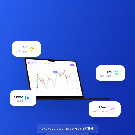
0.0
فروق تبدأ من
SFC
Regulated
2600+
أداة تداول
18ms
متوسط التنفيذ
SFC Regulated · Swap-Free · ECN