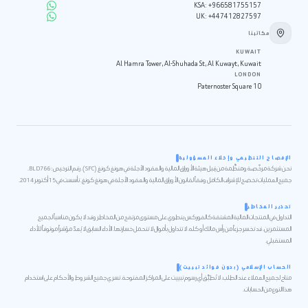
KSA
:
+966581755157
UK
:
+447412827597
مكاتبنا
KUWAIT
Al Hamra Tower, Al-Shuhada St, Al Kuwayt, Kuwait
LONDON
10 Paternoster Square
الإفصاح التنظيمي وإخلاء المسؤولية
نحن شركة مرخّصة ومنظَّمة من قِبل هيئة الأوراق المالية والعقود الآجلة في هونغ كونغ (SFC). رقم الترخيص: BLD766.
جميع العمليات تخضع للإشراف الكامل وفقاً لقانون الأوراق المالية والعقود الآجلة في هونغ كونغ. تأسست في 15 أكتوبر 2014.
تحذير المخاطر
التداول في المنتجات المالية المشتقة كالفوركس ينطوي على مستوى مرتفع من المخاطر وقد لا يكون مناسباً لجميع
المستثمرين. قد تخسر جزءاً من رأس مالك أو كله. لا تتداول بأموال لا تتحمل خسارتها. الأداء السابق لا يُعدّ مؤشراً موثوقاً للأداء
المستقبلي.
الحساب الإسلامي (بدون فوائد تبييت)
متاح لجميع العملاء عند الطلب. لا تُطبَّق أي رسوم تبييت على المراكز المفتوحة. تسري جميع الشروط والأحكام على استخدام
هذا النوع من الحسابات.