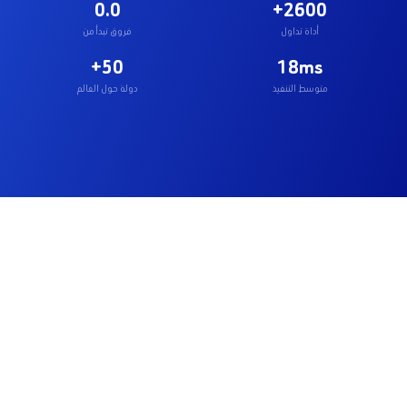
0.0
2600+
أداة تداول
فروق تبدأ من
50+
18ms
متوسط التنفيذ
دولة حول العالم