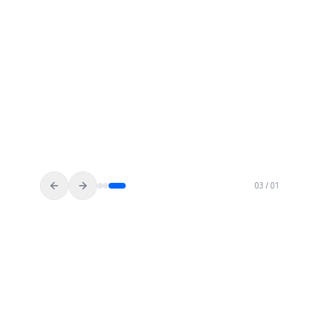
خالد الحربي
المملكة العربية السعودية
03
/
01
انضم إلى آلاف المتداولين الراضين
تقييم 4.9 · أكثر من 500 متداول · 50+ دولة